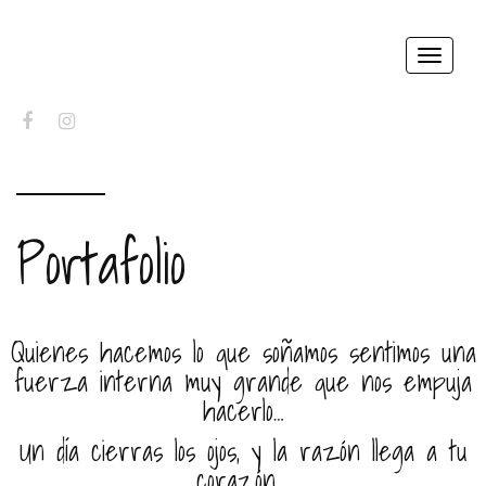
Toggle
navigat
FACEBOOK
INSTAGRAM
Portafolio
Quienes hacemos lo que soñamos sentimos una
fuerza interna muy grande que nos empuja
hacerlo…
Un día cierras los ojos, y la razón llega a tu
corazón….