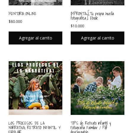
MENTORIA ONLINE
IMPRONTA [Tu propia huella
fotográfica] Ebook
$
80.000
$
10.000
Agregar al carrito
Agregar al carrito
LOS PROCESOS DE LA
TIPS de Retrato infantil y
NARRATIVA, RETRATO INFANTIL Y
Fotografía Familiar / Pdf
FAMILIAR
descargable